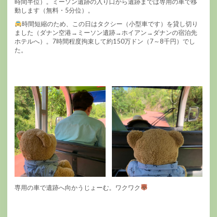
時間半位）。ミーソン遺跡の入り口から遺跡までは専用の車で移
動します（無料・5分位）。
時間短縮のため、この日はタクシー（小型車です）を貸し切り
ました（ダナン空港→ミーソン遺跡→ホイアン→ダナンの宿泊先
ホテルへ）。7時間程度拘束して約150万ドン（7～8千円）でし
た。
専用の車で遺跡へ向かうじょーむ。ワクワク