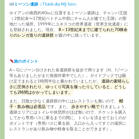
ミーソン遺跡
（Thánh địa Mỹ Sơn）
ホイアンの南西約40㎞に位置するミーソン遺跡は、チャンパ王国
（ 2世紀末〜17世紀ベトナム中部にチャム人が建てた王国）の聖
地だった場所。1999年にユネスコの世界遺産（世界文化遺産）に
も登録されました。現在、
8～13世紀末までに建てられた70棟余
りのレンガ造りの遺跡群
が森の中に残っています。
旅のポイント
A～Gにゾーン分けされた各遺跡群を徒歩で周ります（H、Iゾーン
等もありましたがまだ発掘作業中でした）。ガイドブックでは駆
け足でまわると1時間半位と書かれていましたが、
遺跡の素晴らし
さに圧倒されたり、ゆっくり写真を撮ったりしていると、どうし
ても2時間はかかってしまいます。
また、日陰が少なく遺跡群の中にはレストランも無いので、
帽
子・飲み物は必需品
です。また、
歩きやすい靴で
行きましょう。
遺跡エリアにはトイレや休憩所がほぼ無いので、チケットを購入
してから専用バスに乗るまでの間に、トイレを済ませておくのが
ポイントです（専用バスに乗る前、入口から入ってすぐの場所に
レストランがあり飲み物や軽食を取ることができます）。