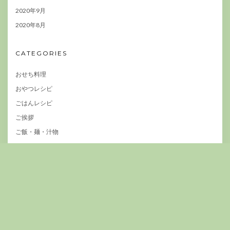
2020年9月
2020年8月
CATEGORIES
おせち料理
おやつレシピ
ごはんレシピ
ご挨拶
ご飯・麺・汁物
じょーむ旅日記
ベトナム料理
主菜
副菜
情報BOX