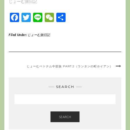
じょーむ旅日記
Facebook
Twitter
Line
WeChat
共
有
Filed Under:
じょーむ旅日記
じょーむベトナム中部旅 PART.2（ランタンの町ホイアン）
SEARCH
SEARCH