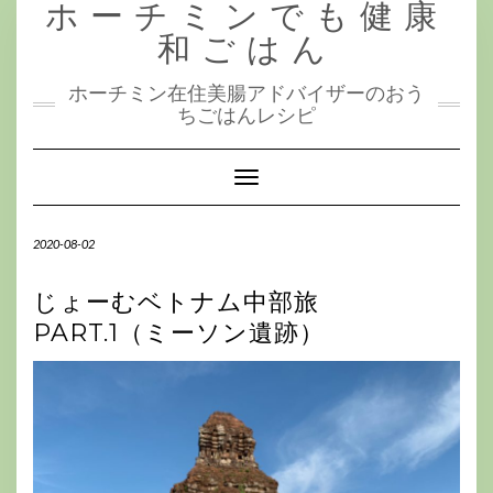
ホーチミンでも健康
Skip
to
和ごはん
content
ホーチミン在住美腸アドバイザーのおう
ちごはんレシピ
Toggle
Navigation
2020-08-02
じょーむベトナム中部旅
PART.1（ミーソン遺跡）