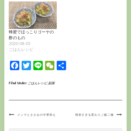
蜂蜜でほっこりゴーヤの
酢のもの
2020-08-03
ごはんレシピ
Facebook
Twitter
Line
WeChat
共
有
Filed Under:
ごはんレシピ
,
副菜
メンマとささみの中華和え
簡単すぎる変わりご飯二種