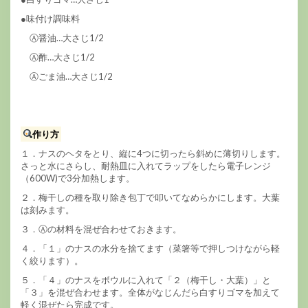
●味付け調味料
Ⓐ醤油…大さじ1/2
Ⓐ酢…大さじ1/2
Ⓐごま油…大さじ1/2
作り方
１．ナスのヘタをとり、縦に4つに切ったら斜めに薄切りします。
さっと水にさらし、耐熱皿に入れてラップをしたら電子レンジ
（600W)で3分加熱します。
２．梅干しの種を取り除き包丁で叩いてなめらかにします。大葉
は刻みます。
３．Ⓐの材料を混ぜ合わせておきます。
４．「１」のナスの水分を捨てます（菜箸等で押しつけながら軽
く絞ります）。
５．「４」のナスをボウルに入れて「２（梅干し・大葉）」と
「３」を混ぜ合わせます。全体がなじんだら白すりゴマを加えて
軽く混ぜたら完成です。