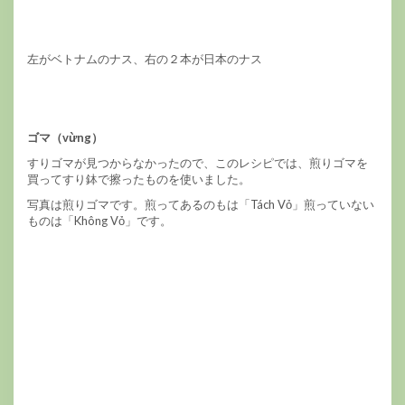
左がベトナムのナス、右の２本が日本のナス
ゴマ（vừng）
すりゴマが見つからなかったので、このレシピでは、煎りゴマを
買ってすり鉢で擦ったものを使いました。
写真は煎りゴマです。煎ってあるのもは「Tách Vỏ」煎っていない
ものは「Không Vỏ」です。