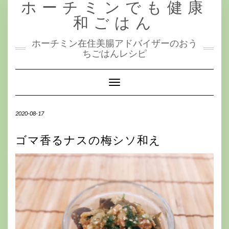
ホーチミンでも健康
Skip
to
和ごはん
content
ホーチミン在住美腸アドバイザーのおう
ちごはんレシピ
Toggle
Navigation
2020-08-17
ゴマ香るナスの梅シソ和え