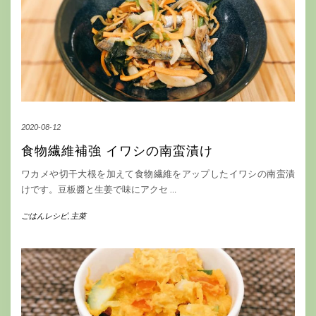
2020-08-12
食物繊維補強 イワシの南蛮漬け
ワカメや切干大根を加えて食物繊維をアップしたイワシの南蛮漬
けです。豆板醬と生姜で味にアクセ
…
ごはんレシピ
,
主菜