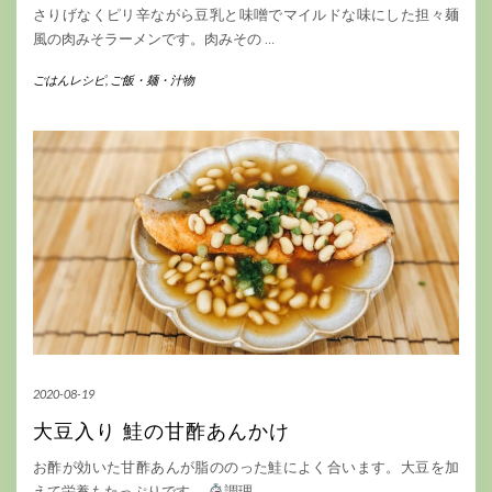
さりげなくピリ辛ながら豆乳と味噌でマイルドな味にした担々麺
風の肉みそラーメンです。肉みその
…
ごはんレシピ
,
ご飯・麺・汁物
2020-08-19
大豆入り 鮭の甘酢あんかけ
お酢が効いた甘酢あんが脂ののった鮭によく合います。大豆を加
えて栄養もたっぷりです。
調理
…