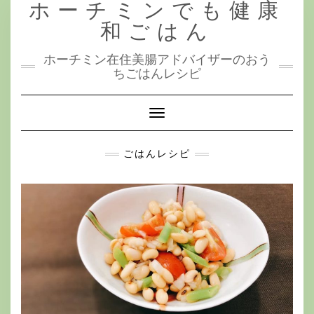
ホーチミンでも健康
Skip
to
和ごはん
content
ホーチミン在住美腸アドバイザーのおう
ちごはんレシピ
Toggle
Navigation
ごはんレシピ