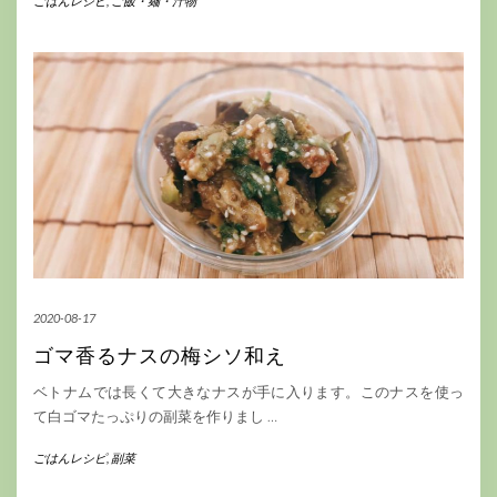
ごはんレシピ
,
ご飯・麺・汁物
2020-08-17
ゴマ香るナスの梅シソ和え
ベトナムでは長くて大きなナスが手に入ります。このナスを使っ
て白ゴマたっぷりの副菜を作りまし
…
ごはんレシピ
,
副菜