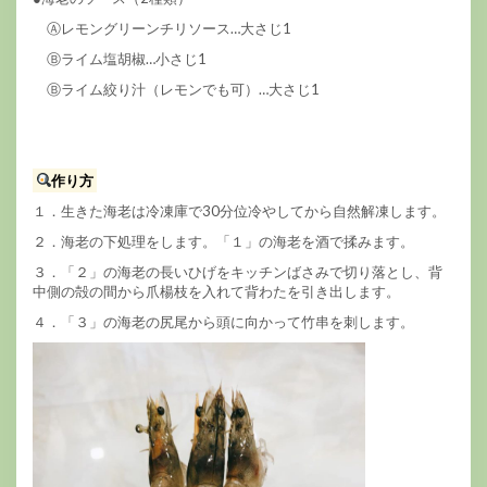
Ⓐレモングリーンチリソース…大さじ1
Ⓑライム塩胡椒…小さじ1
Ⓑライム絞り汁（レモンでも可）…大さじ1
作り方
１．生きた海老は冷凍庫で30分位冷やしてから自然解凍します。
２．海老の下処理をします。「１」の海老を酒で揉みます。
３．「２」の海老の長いひげをキッチンばさみで切り落とし、背
中側の殻の間から爪楊枝を入れて背わたを引き出します。
４．「３」の海老の尻尾から頭に向かって竹串を刺します。