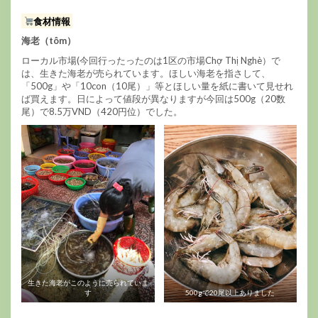
食材情報
海老（tôm）
ローカル市場(今回行ったったのは1区の市場Chợ Thị Nghè）で
は、生きた海老が売られています。ほしい海老を指さして、
「500g」や「10con（10尾）」等とほしい量を紙に書いて見せれ
ば買えます。日によって値段が異なりますが今回は500g（20数
尾）で8.5万VND（420円位）でした。
生きた海老がこのように売られていま
す
500gで20尾以上ありました