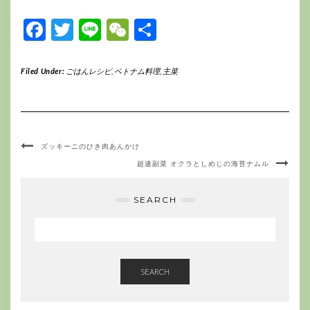
Facebook
Twitter
Line
WeChat
共
有
Filed Under:
ごはんレシピ
,
ベトナム料理
,
主菜
ズッキーニのひき肉あんかけ
超速副菜 オクラとしめじの海苔ナムル
SEARCH
SEARCH