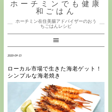
ホーチミンでも健康
Skip
to
和ごはん
content
ホーチミン在住美腸アドバイザーのおう
ちごはんレシピ
Toggle
Navigation
2020-09-15
ローカル市場で生きた海老ゲット！
シンプルな海老焼き