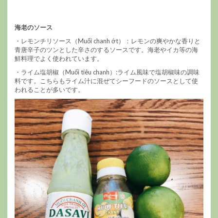
海老のソース
・レモンチリソース（Muối chanh ớt）：レモンの爽やかな香りと
青唐辛子のツンとした辛さのするソースです。海老やイカ等の海
鮮料理でよく使われています。
・ライム塩胡椒（Muối tiêu chanh）:ライム風味で塩胡椒味の調味
料です。こちらもライム汁に混ぜてシーフードのソースとして使
われることが多いです。